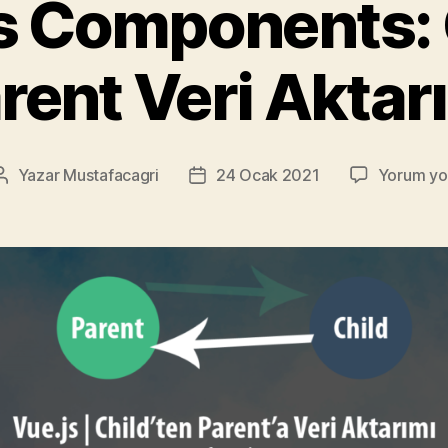
s Components: C
rent Veri Aktar
Yazar
Mustafacagri
24 Ocak 2021
Yorum yo
Yazının
Yazı
yazarı
tarihi