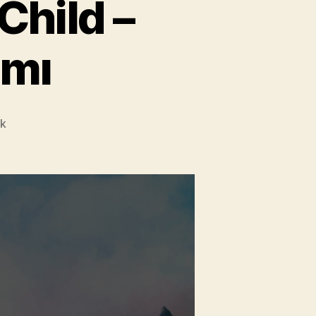
hild –
ımı
Vue.Js
k
Components:
Child
–
Parent
Veri
Aktarımı