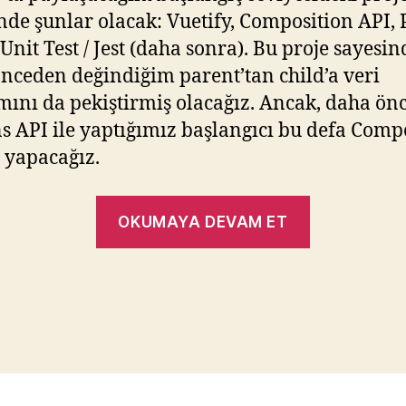
inde şunlar olacak: Vuetify, Composition API, 
 Unit Test / Jest (daha sonra). Bu proje sayesin
nceden değindiğim parent’tan child’a veri
mını da pekiştirmiş olacağız. Ancak, daha ön
s API ile yaptığımız başlangıcı bu defa Comp
e yapacağız.
“Vue.Js
OKUMAYA DEVAM ET
Componen
Child
–
Parent
Veri
Aktarımı”