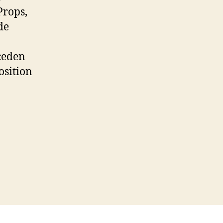
Props,
de
ceden
osition
ts: