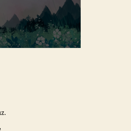
ız.
e