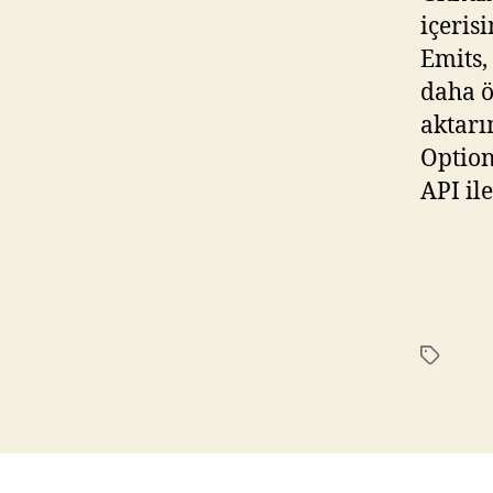
içeris
Emits,
daha ö
aktarı
Option
API il
Etiketler