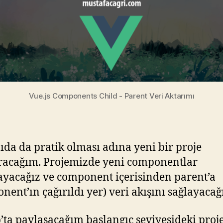
Vue.js Components Child - Parent Veri Aktarımı
ıda da pratik olması adına yeni bir proje
racağım. Projemizde yeni componentlar
ayacağız ve component içerisinden parent’a
nent’ın çağırıldı yer) veri akışını sağlayacağ
’ta paylaşacağım başlangıç seviyesideki proj