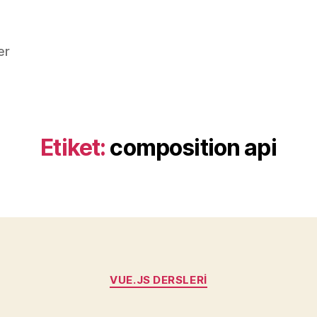
er
Etiket:
composition api
Kategoriler
VUE.JS DERSLERI