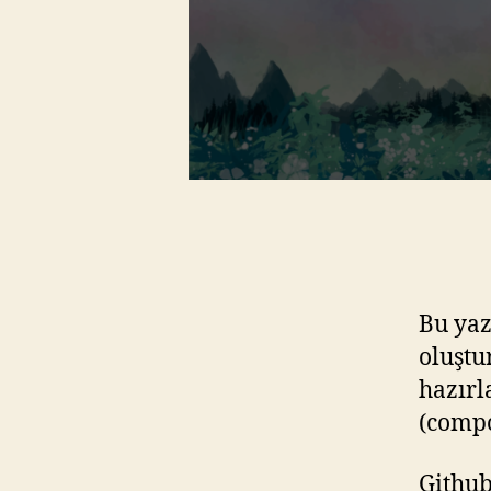
Bu yaz
oluştu
hazırl
(compo
Github