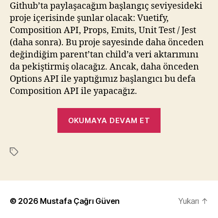
Github’ta paylaşacağım başlangıç seviyesideki
proje içerisinde şunlar olacak: Vuetify,
Composition API, Props, Emits, Unit Test / Jest
(daha sonra). Bu proje sayesinde daha önceden
değindiğim parent’tan child’a veri aktarımını
da pekiştirmiş olacağız. Ancak, daha önceden
Options API ile yaptığımız başlangıcı bu defa
Composition API ile yapacağız.
“Vue.Js
OKUMAYA DEVAM ET
Components:
Child
Etiketler
–
Parent
Veri
Aktarımı”
© 2026
Mustafa Çağrı Güven
Yukarı
↑