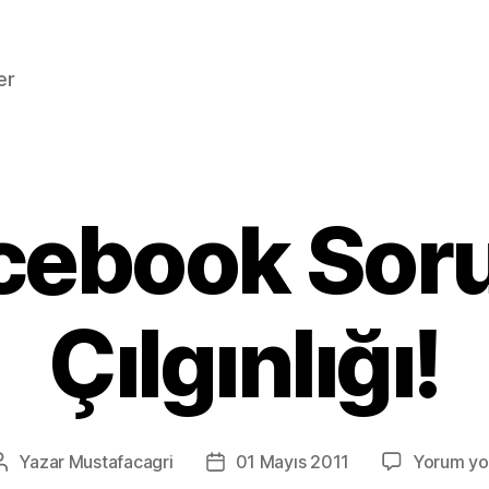
er
cebook Soru
Çılgınlığı!
Yazar
Mustafacagri
01 Mayıs 2011
Yorum yo
Yazının
Yazı