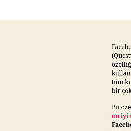
Facebo
(Quest
özelli
kullan
tüm ku
bir ço
Bu öze
en iyi
Faceb