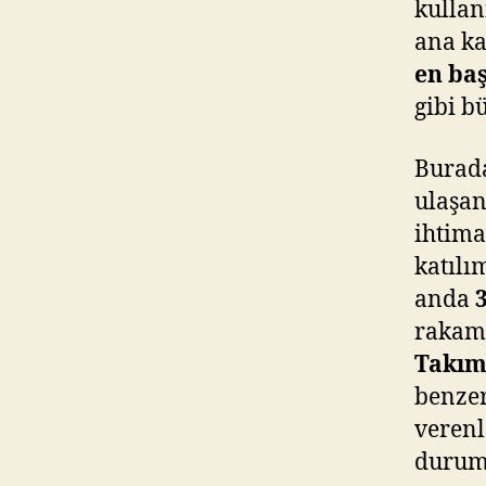
kullan
ana ka
en baş
gibi b
Burada
ulaşan
ihtima
katılı
anda
rakam 
Takıml
benzer
verenl
durum