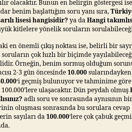
ılır olacaktır. Bunun en belirgin göstergesi ise
dar benim başlattığım soru yanı sıra,
Türkiy
arılı lisesi hangisidir?
ya da
Hangi takımlıs
üyük kitlelere yönelik soruların sorulabileceği
ki en önemli çıkış noktası ise, belirli bir say
 soruların çok hızlı bir biçimde yayılabileceğ
lidir. Örneğin, benim sormuş olduğum soru
mcısı 2-3 gün öncesinde
10.000
sularındayken
30.000
‘i geçmiş bulunuyor ve tahminime göre
100.000’lere ulaşacaktır. Dün peydah olmuş
ısınız?
adlı soru ve sonrasında aynısının bi
inin oluşması sonrasında bu sorulara cevap
erin sayıları da
100.000
‘lere çok çabuk geçmi
da.