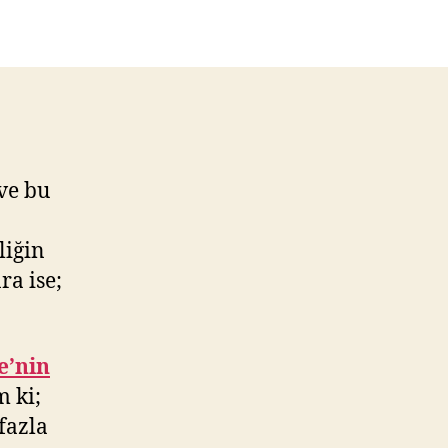
Çılgınlığı!
ve bu
liğin
a ise;
e’nin
m ki;
fazla