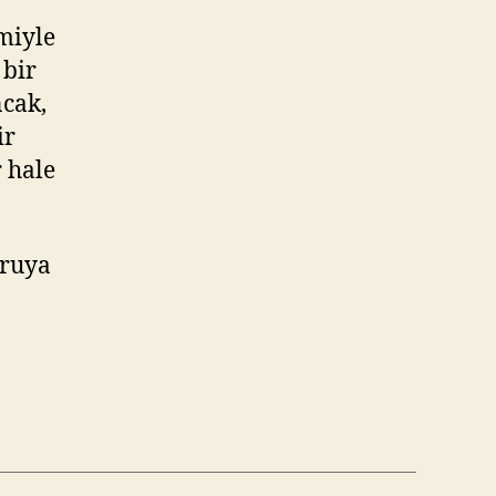
miyle
 bir
ncak,
ir
 hale
oruya