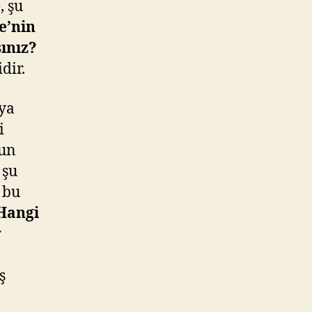
, şu
e’nin
ınız?
dir.
ıya
i
nun
 şu
 bu
Hangi
r
ş