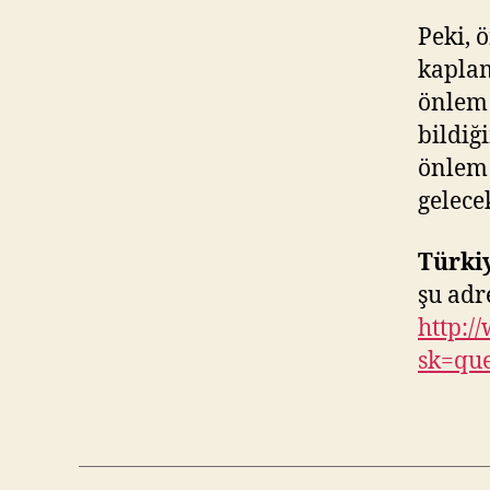
Peki, 
kaplam
önlem 
bildiğ
önlem 
gelecek
Türkiy
şu adr
http:
sk=qu