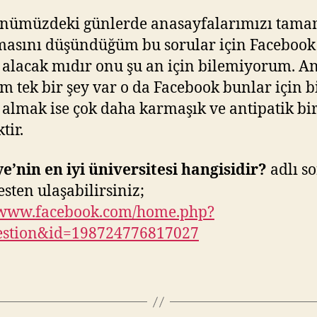
önümüzdeki günlerde anasayfalarımızı tama
asını düşündüğüm bu sorular için Facebook
alacak mıdır onu şu an için bilemiyorum. A
im tek bir şey var o da Facebook bunlar için b
almak ise çok daha karmaşık ve antipatik bir
tir.
e’nin en iyi üniversitesi hangisidir?
adlı s
esten ulaşabilirsiniz;
//www.facebook.com/home.php?
estion&id=198724776817027