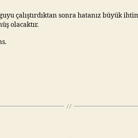
guyu çalıştırdıktan sonra hatanız büyük ihti
üş olacaktır.
ns.