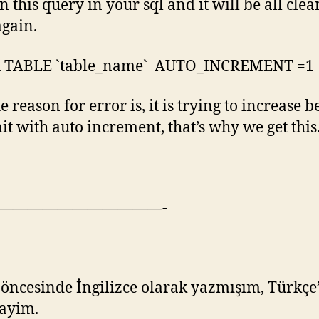
n this query in your sql and it will be all cle
gain.
 TABLE `table_name` AUTO_INCREMENT =1
e reason for error is, it is trying to increase 
mit with auto increment, that’s why we get this
———————————-
 öncesinde İngilizce olarak yazmışım, Türkçe’
ayim.