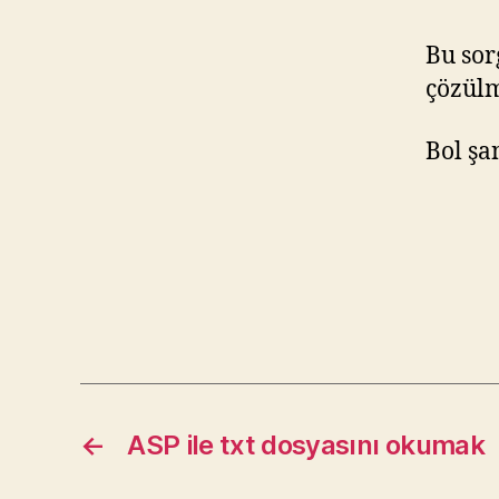
Bu sor
çözülm
Bol şa
←
ASP ile txt dosyasını okumak