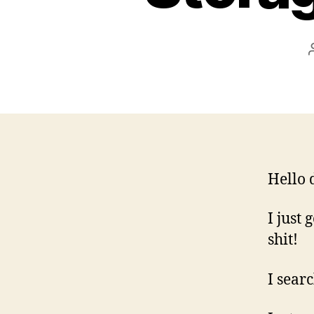
Hello 
I just
shit!
I searc