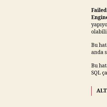
Faile
Engin
yapıy
olabili
Bu hat
anda s
Bu hat
SQL çal
ALT