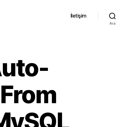
İletişim
Ara
Auto-
 From
 MySQL