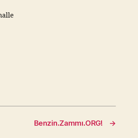
malle
Benzin.Zammı.ORG!
→