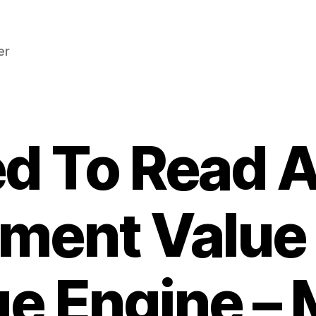
er
ed To Read 
ement Value
ge Engine –