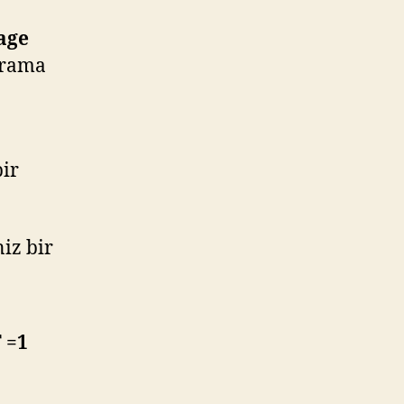
age
arama
bir
niz bir
 =1