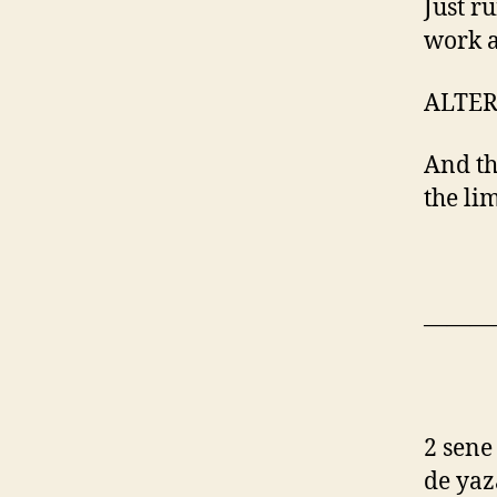
Just ru
work a
ALTER
And th
the li
———
2 sene
de yaz