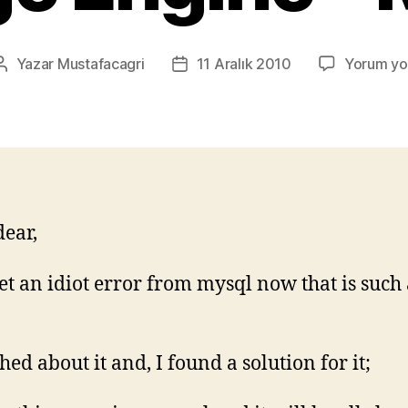
Yazar
Mustafacagri
11 Aralık 2010
Yorum yo
Yazının
Yazı
yazarı
tarihi
dear,
 get an idiot error from mysql now that is such 
hed about it and, I found a solution for it;