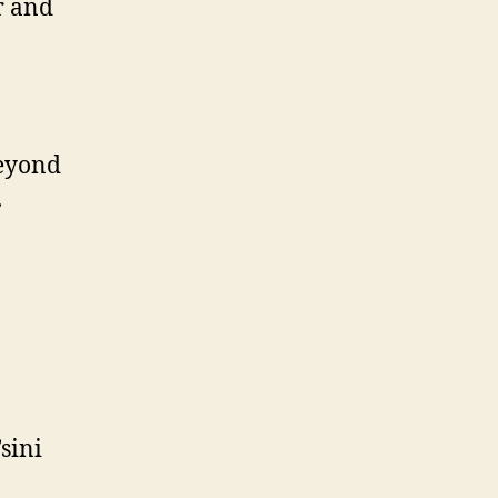
ar and
beyond
.
sini