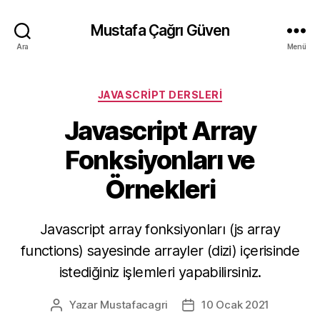
Mustafa Çağrı Güven
Ara
Menü
Kategoriler
JAVASCRIPT DERSLERI
Javascript Array
Fonksiyonları ve
Örnekleri
Javascript array fonksiyonları (js array
functions) sayesinde arrayler (dizi) içerisinde
istediğiniz işlemleri yapabilirsiniz.
Yazar
Mustafacagri
10 Ocak 2021
Yazının
Yazı