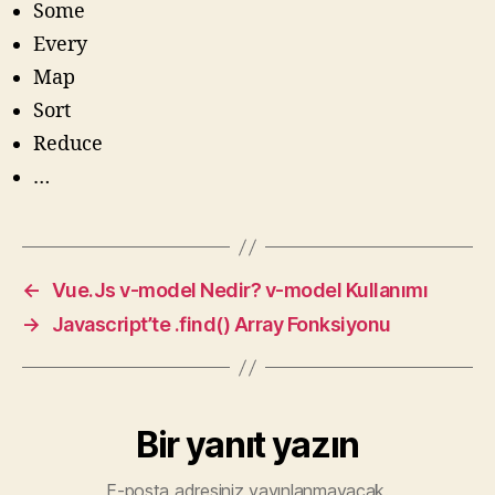
Some
Every
Map
Sort
Reduce
…
←
Vue.Js v-model Nedir? v-model Kullanımı
→
Javascript’te .find() Array Fonksiyonu
Bir yanıt yazın
E-posta adresiniz yayınlanmayacak.