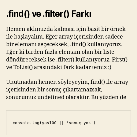
.find() ve .filter() Farkı
Hemen aklımızda kalması için basit bir örnek
ile başlayalım. Eğer array içerisinden sadece
bir elemanı seçeceksek, .find() kullanıyoruz.
Eğer ki birden fazla elemanı olan bir liste
döndüreceksek ise .filter() kullanıyoruz. First()
ve ToList() arasındaki fark kadar temiz :)
Unutmadan hemen söyleyeyim, find() ile array
içerisinden bir sonuç çıkartamazsak,
sonucumuz undefined olacaktır. Bu yüzden de
console.log(yas100 || 'sonuç yok')